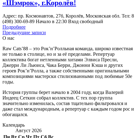
«Шэмрок», г.Королёв!
Адрес: пр. Космонавтов, 27б, Королёв, Московская обл. Тел: 8
(498) 300-69-89 Начало в 22:30 Вход свободный
Подробнее
Навигация
Предыдущие записи
О нас
по
Raw Cats’88 – это Рок’н’Ролльная команда, широко известная
записям
не только в столице, но и за её пределами. Репертуар
коллектива богат нетленными хитами Элвиса Пресли,
Джерри Ли Льюиса, Чака Берри, Джонни Кэша и других
героев Рок’н’Ролла, а также собственными оригинальными
композициями мастерски стилизованными под любимые 50е
годы.
История группы берет начало в 2004 году, когда Валерий
Индеец Сеткин собрал коллектив. С тех пор группа
значительно изменилась, состав тщательно фильтровался и
даже стал международным, а репертуар с каждым годом рос и
обогащался.
Календарь
Август 2026
Пн
Вт
Ср
Чт
Пт
Сб
Вс