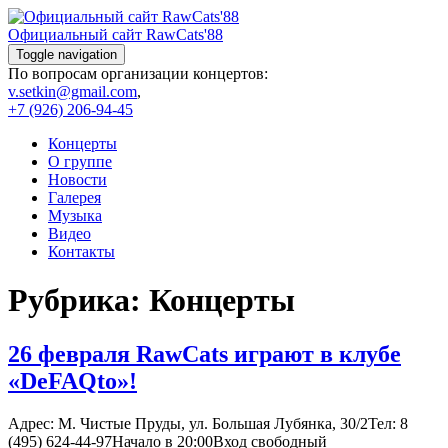
Skip
to
Официальный сайт RawCats'88
content
Toggle navigation
По вопросам организации концертов:
v.setkin@gmail.com
,
+7 (926) 206-94-45
Концерты
О группе
Новости
Галерея
Музыка
Видео
Контакты
Рубрика:
Концерты
26 февраля RawCats играют в клубе
«DeFAQto»!
Адрес: М. Чистые Пруды, ул. Большая Лубянка, 30/2Тел: 8
(495) 624-44-97Начало в 20:00Вход свободный