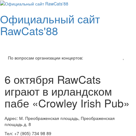
Skip
to
Официальный сайт
content
RawCats'88
Toggl
navig
По вопросам организации концертов:
v.setkin@gmail.com
,
+7 (926) 206-94-45
6 октября RawCats
играют в ирландском
пабе «Crowley Irish Pub»
Адрес: М. Преображенская площадь, Преображенская
площадь д. 8
Тел: +7 (905) 734 98 89