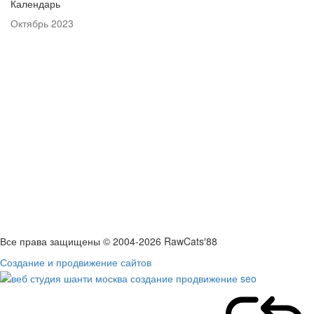
Календарь
Октябрь 2023
Пн
Вт
Ср
Чт
Пт
Сб
Вс
1
2
3
4
5
6
7
8
9
10
11
12
13
14
15
16
17
18
19
20
21
22
23
24
25
26
27
28
29
30
31
« Сен
Ноя »
Все права защищены © 2004-2026 RawCats′88
Создание и продвижение сайтов