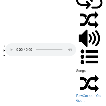
Songs
RawCat'88 - You
Got It