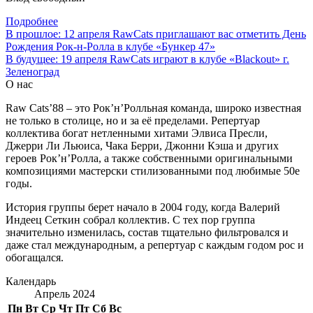
Подробнее
Навигация
В прошлое:
12 апреля RawCats приглашают вас отметить День
Рождения Рок-н-Ролла в клубе «Бункер 47»
по
В будущее:
19 апреля RawCats играют в клубе «Blackout» г.
записям
Зеленоград
О нас
Raw Cats’88 – это Рок’н’Ролльная команда, широко известная
не только в столице, но и за её пределами. Репертуар
коллектива богат нетленными хитами Элвиса Пресли,
Джерри Ли Льюиса, Чака Берри, Джонни Кэша и других
героев Рок’н’Ролла, а также собственными оригинальными
композициями мастерски стилизованными под любимые 50е
годы.
История группы берет начало в 2004 году, когда Валерий
Индеец Сеткин собрал коллектив. С тех пор группа
значительно изменилась, состав тщательно фильтровался и
даже стал международным, а репертуар с каждым годом рос и
обогащался.
Календарь
Апрель 2024
Пн
Вт
Ср
Чт
Пт
Сб
Вс