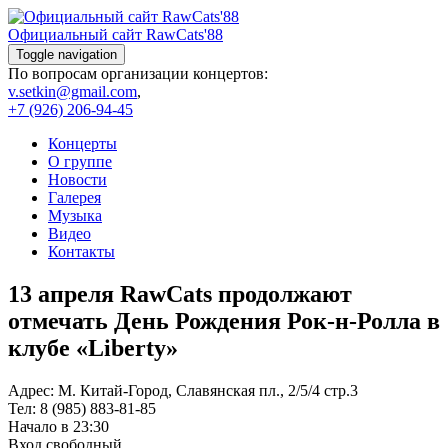
Skip
to
Официальный сайт RawCats'88
content
Toggle navigation
По вопросам организации концертов:
v.setkin@gmail.com
,
+7 (926) 206-94-45
Концерты
О группе
Новости
Галерея
Музыка
Видео
Контакты
13 апреля RawCats продолжают
отмечать День Рождения Рок-н-Ролла в
клубе «Liberty»
Адрес: М. Китай-Город, Славянская пл., 2/5/4 стр.3
Тел: 8 (985) 883-81-85
Начало в 23:30
Вход свободный