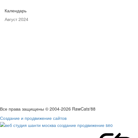
Календарь
Август 2024
Пн
Вт
Ср
Чт
Пт
Сб
Вс
1
2
3
4
5
6
7
8
9
10
11
12
13
14
15
16
17
18
19
20
21
22
23
24
25
26
27
28
29
30
31
« Июл
Сен »
Все права защищены © 2004-2026 RawCats′88
Создание и продвижение сайтов