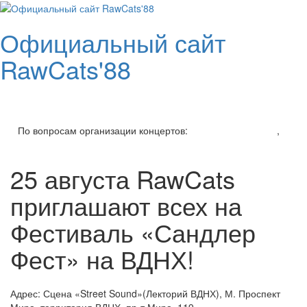
Skip
to
Официальный сайт
content
RawCats'88
Toggl
navig
По вопросам организации концертов:
v.setkin@gmail.com
,
+7 (926) 206-94-45
25 августа RawCats
приглашают всех на
Фестиваль «Сандлер
Фест» на ВДНХ!
Адрес: Сцена «Street Sound»(Лекторий ВДНХ), М. Проспект