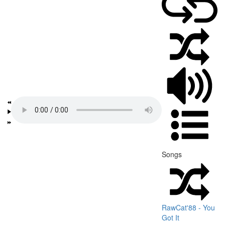
Songs
RawCat'88 - You
Got It