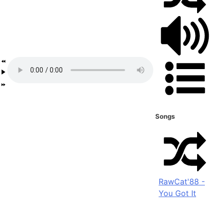
Songs
RawCat'88 -
You Got It