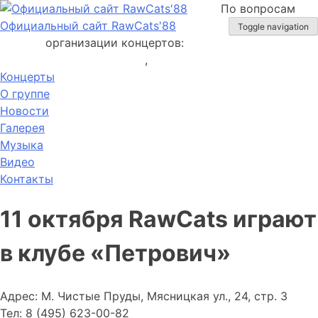
Skip
По вопросам
to
Официальный сайт RawCats'88
Toggle navigation
content
организации концертов:
v.setkin@gmail.com
,
+7 (926) 206-94-45
Концерты
О группе
Новости
Галерея
Музыка
Видео
Контакты
11 октября RawCats играют
в клубе «Петрович»
Адрес: М. Чистые Пруды, Мясницкая ул., 24, стр. 3
Тел: 8 (495) 623-00-82