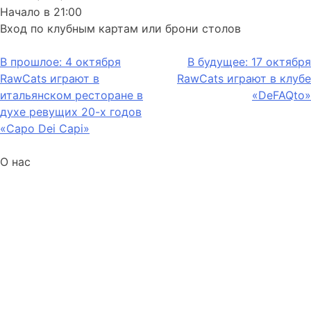
Начало в 21:00
Вход по клубным картам или брони столов
Навигация
В прошлое:
4 октября
В будущее:
17 октября
RawCats играют в
RawCats играют в клубе
по
итальянском ресторане в
«DeFAQto»
записям
духе ревущих 20-х годов
«Capo Dei Capi»
О нас
Raw Cats’88 – это Рок’н’Ролльная команда, широко
известная не только в столице, но и за её пределами.
Репертуар коллектива богат нетленными хитами
Элвиса Пресли, Джерри Ли Льюиса, Чака Берри,
Джонни Кэша и других героев Рок’н’Ролла, а также
собственными оригинальными композициями
мастерски стилизованными под любимые 50е годы.