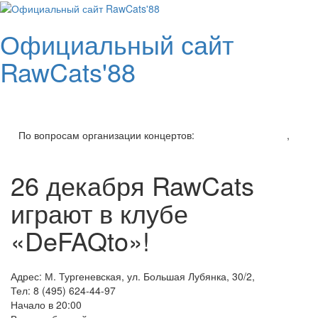
Skip
to
Официальный сайт
content
RawCats'88
Toggl
navig
По вопросам организации концертов:
v.setkin@gmail.com
,
+7 (926) 206-94-45
26 декабря RawCats
играют в клубе
«DeFAQto»!
Адрес: М. Тургеневская, ул. Большая Лубянка, 30/2,
Тел: 8 (495) 624-44-97
Начало в 20:00