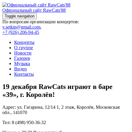
Skip
to
Официальный сайт RawCats'88
content
Toggle navigation
По вопросам организации концертов:
v.setkin@gmail.com
,
+7 (926) 206-94-45
Концерты
О группе
Новости
Галерея
Музыка
Видео
Контакты
19 декабря RawCats играют в баре
«39», г. Королёв!
Адрес: ул. Гагарина, 12/14 1, 2 этаж, Королёв, Московская
обл., 141070
Тел: 8 (498) 950-36-32