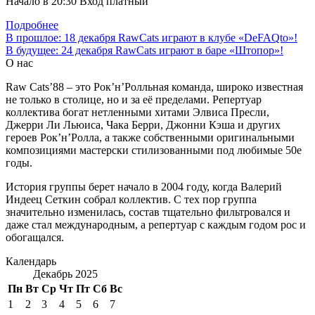
Начало в 20:30 Вход платный
Подробнее
Навигация
В прошлое:
18 декабря RawCats играют в клубе «DeFAQto»!
В будущее:
24 декабря RawCats играют в баре «Штопор»!
по
О нас
записям
Raw Cats’88 – это Рок’н’Ролльная команда, широко известная
не только в столице, но и за её пределами. Репертуар
коллектива богат нетленными хитами Элвиса Пресли,
Джерри Ли Льюиса, Чака Берри, Джонни Кэша и других
героев Рок’н’Ролла, а также собственными оригинальными
композициями мастерски стилизованными под любимые 50е
годы.
История группы берет начало в 2004 году, когда Валерий
Индеец Сеткин собрал коллектив. С тех пор группа
значительно изменилась, состав тщательно фильтровался и
даже стал международным, а репертуар с каждым годом рос и
обогащался.
Календарь
Декабрь 2025
Пн
Вт
Ср
Чт
Пт
Сб
Вс
1
2
3
4
5
6
7