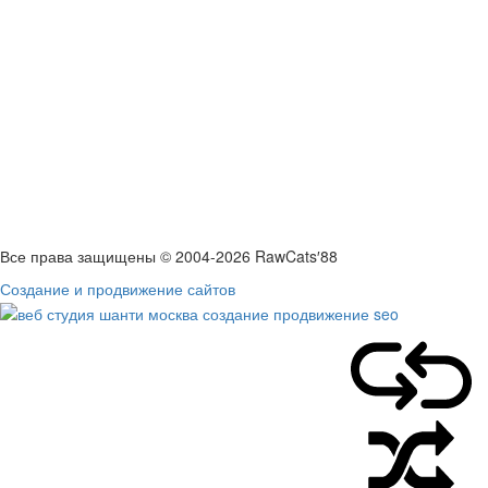
5
6
7
8
9
10
11
12
13
14
15
16
17
18
19
20
21
22
23
24
25
26
27
28
29
30
« Апр
Авг »
Все права защищены © 2004-2026 RawCats′88
Создание и продвижение сайтов