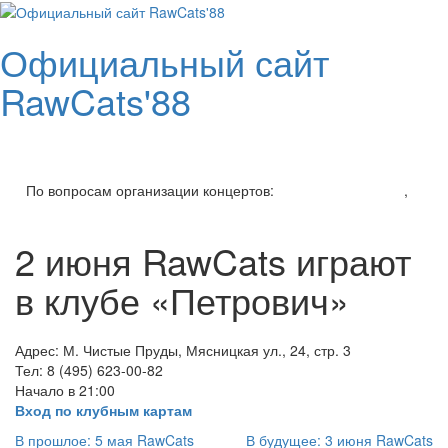
Skip
to
Официальный сайт
content
RawCats'88
Toggl
navig
По вопросам организации концертов:
v.setkin@gmail.com
,
+7 (926) 206-94-45
2 июня RawCats играют
в клубе «Петрович»
Адрес: М. Чистые Пруды, Мясницкая ул., 24, стр. 3
Тел: 8 (495) 623-00-82
Начало в 21:00
Вход по клубным картам
Навигация
В прошлое:
5 мая RawCats
В будущее:
3 июня RawCats