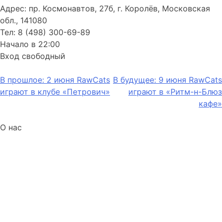
Адрес: пр. Космонавтов, 27б, г. Королёв, Московская
обл., 141080
Тел: 8 (498) 300-69-89
Начало в 22:00
Вход свободный
Навигация
В прошлое:
2 июня RawCats
В будущее:
9 июня RawCats
играют в клубе «Петрович»
играют в «Ритм-н-Блюз
по
кафе»
записям
О нас
Raw Cats’88 – это Рок’н’Ролльная команда, широко
известная не только в столице, но и за её пределами.
Репертуар коллектива богат нетленными хитами
Элвиса Пресли, Джерри Ли Льюиса, Чака Берри,
Джонни Кэша и других героев Рок’н’Ролла, а также
собственными оригинальными композициями
мастерски стилизованными под любимые 50е годы.