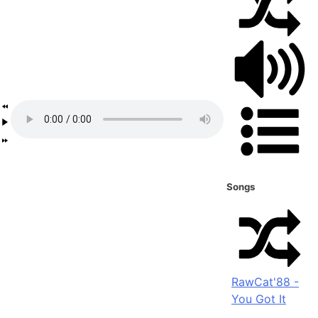
Songs
RawCat'88 -
You Got It