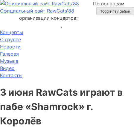
Skip
По вопросам
to
Официальный сайт RawCats'88
Toggle navigation
content
организации концертов:
v.setkin@gmail.com
,
+7 (926) 206-94-45
Концерты
О группе
Новости
Галерея
Музыка
Видео
Контакты
3 июня RawCats играют в
пабе «Shamrock» г.
Королёв